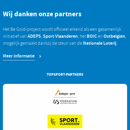
Wij danken onze partners
Het Be Gold-project wordt officieel erkend als een gezamenlijk
ADEPS
Sport Vlaanderen
BOIC
Ostbelgien
initiatief van
,
, het
en
,
Nationale Loterij
mogelijk gemaakt dankzij de steun van de
.
Meer informatie
TOPSPORT-PARTNERS