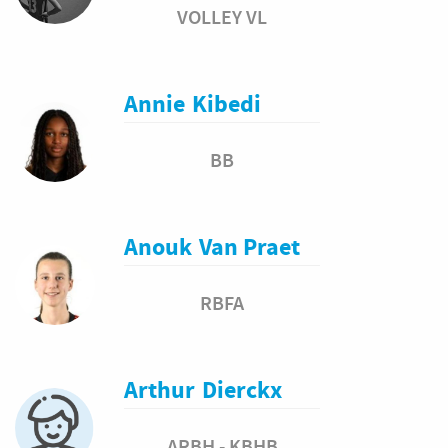
VOLLEY VL
Annie
Kibedi
BB
Anouk
Van Praet
RBFA
Arthur
Dierckx
ARBH - KBHB