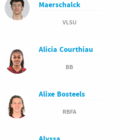
Maerschalck
VLSU
Alicia
Courthiau
BB
Alixe
Bosteels
RBFA
Alyssa