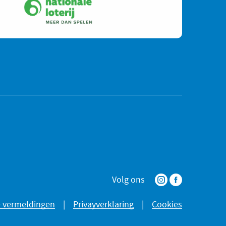
Volg ons
e vermeldingen
|
Privayverklaring
|
Cookies