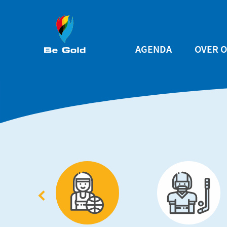
Overslaan en naar de inhoud gaan
Main
AGENDA
OVER 
navigation