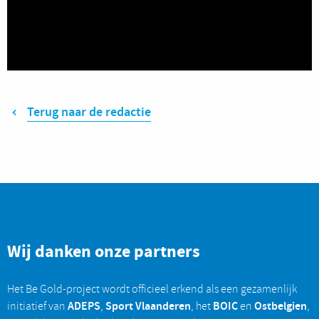
Terug naar de redactie
Wij danken onze partners
Het Be Gold-project wordt officieel erkend als een gezamenlijk
ADEPS
Sport Vlaanderen
BOIC
Ostbelgien
initiatief van
,
, het
en
,