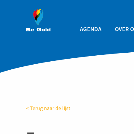
Overslaan en naar de inhoud gaan
Main
AGENDA
OVER 
navigation
< Terug naar de lijst