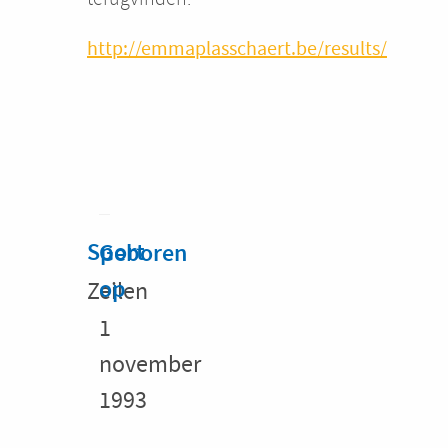
http://emmaplasschaert.be/results/
Sport
Geboren
op
Zeilen
1
november
1993