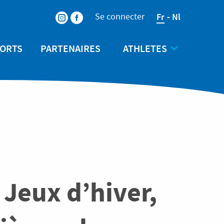
Submenu
Menu
Fr
Nl
Se connecter
du
ORTS
PARTENAIRES
ATHLETES
compte
de
l'utilisateur
Jeux d’hiver,