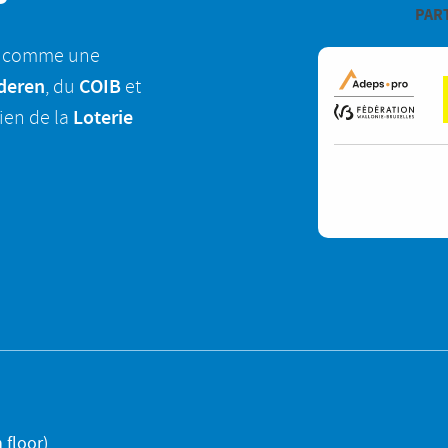
PAR
nu comme une
deren
COIB
, du
et
Loterie
ien de la
 floor)