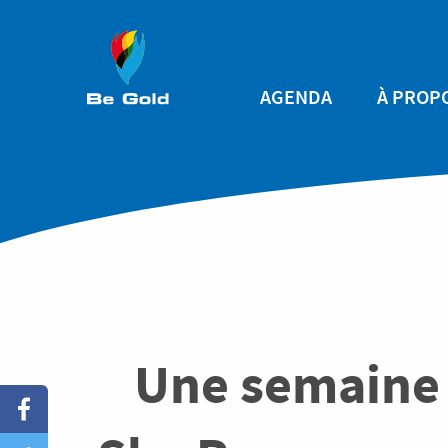
Aller au contenu principal
Main
AGENDA
À PROP
navigatio
Une semaine 