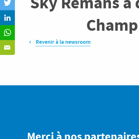
Sky Remans a 
Champi
Revenir à la newsroom
Merci à nos partenaire