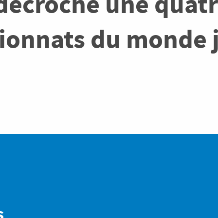
décroché une quatr
onnats du monde j
s