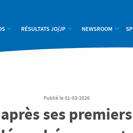
OS
RÉSULTATS JO/JP
NEWSROOM
SP
n
Publié le
01-03-2026
après ses premiers 